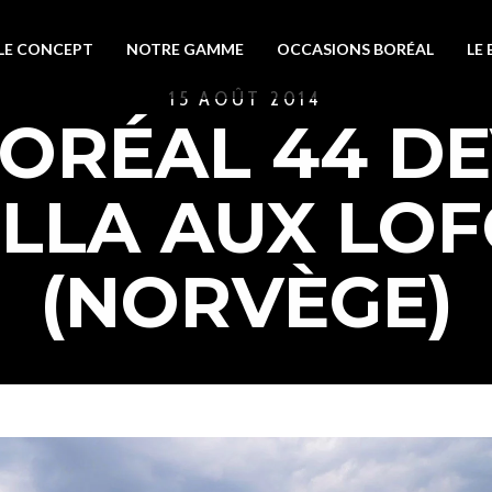
LE CONCEPT
NOTRE GAMME
OCCASIONS BORÉAL
LE
15 AOÛT 2014
ORÉAL 44 DE
ILLA AUX LO
(NORVÈGE)